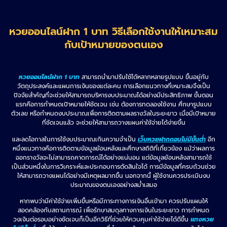
หวยออนไลน์ฝาก 1 บาท วิธีเลือกใช้งานให้เหมาะสม
กับเป้าหมายของตนเอง
หวยออนไลน์ฝาก 1 บาท
สามารถนำมาปรับใช้ได้หลากหลายรูปแบบ ขึ้นอยู่กับ
วัตถุประสงค์และแผนการเงินของแต่ละคน การเลือกแนวทางที่เหมาะสมจึงเป็น
ปัจจัยสำคัญที่จะช่วยให้สามารถบริหารงบประมาณได้อย่างมีประสิทธิภาพ ขั้นตอน
แรกคือการกำหนดเป้าหมายให้ชัดเจน เช่น ต้องการทดลองใช้งาน ศึกษารูปแบบ
ตัวเลข หรือกำหนดงบประมาณเพื่อการติดตามผลรางวัลในระยะยาว เมื่อมีเป้าหมาย
ที่ชัดเจนแล้ว จะช่วยให้สามารถวางแผนค่าใช้จ่ายได้ง่ายขึ้น
และลดโอกาสในการใช้งบประมาณเกินความจำเป็น
เว็บหวยฝากถอนไม่มีขั้นต่ำ
อีก
หนึ่งแนวทางคือการติดตามข้อมูลย้อนหลังและศึกษาสถิติที่เกี่ยวข้อง แม้ว่าผลการ
ออกรางวัลจะไม่สามารถคาดการณ์ได้อย่างแน่นอน แต่ข้อมูลย้อนหลังสามารถใช้
เป็นส่วนหนึ่งในการวิเคราะห์และประกอบการตัดสินใจได้ การมีข้อมูลที่ครบถ้วนช่วย
ให้สามารถวางแผนได้อย่างมีเหตุผลมากขึ้น นอกจากนี้ ผู้ใช้งานควรประเมินงบ
ประมาณของตนเองอย่างสม่ำเสมอ
หากพบว่ามีค่าใช้จ่ายเพิ่มขึ้นหรือมีภาระทางการเงินอื่นเข้ามา ควรปรับแผนให้
สอดคล้องกับสถานการณ์ เพื่อรักษาสมดุลทางการเงินในระยะยาว การกำหนด
วงเงินต่อรอบอย่างชัดเจนก็เป็นอีกวิธีที่ช่วยให้ควบคุมค่าใช้จ่ายได้ดีขึ้น
แทงหวย