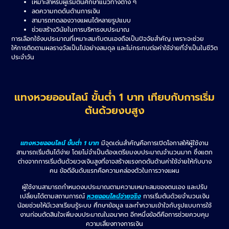
เหมาะสำหรับผู้เริ่มต้นศึกษาแนวทางต่าง ๆ
ลดความกดดันด้านการเงิน
สามารถทดลองวางแผนได้หลายรูปแบบ
ช่วยสร้างวินัยในการบริหารงบประมาณ
การเลือกใช้งบประมาณที่เหมาะสมกับตนเองถือเป็นปัจจัยสำคัญ เพราะจะช่วย
ให้การติดตามผลรางวัลเป็นไปอย่างสมดุล และไม่กระทบต่อค่าใช้จ่ายที่จำเป็นในชีวิต
ประจำวัน
แทงหวยออนไลน์ ขั้นต่ำ 1 บาท เทียบกับการเริ่ม
ต้นด้วยงบสูง
แทงหวยออนไลน์ ขั้นต่ำ 1 บาท
มีจุดเด่นสำคัญคือการเปิดโอกาสให้ผู้ใช้งาน
สามารถเริ่มต้นได้ง่าย โดยไม่จำเป็นต้องเตรียมงบประมาณจำนวนมาก ซึ่งแตก
ต่างจากการเริ่มต้นด้วยวงเงินสูงที่อาจสร้างแรงกดดันด้านค่าใช้จ่ายให้กับบาง
คน ข้อดีอันดับแรกคือความคล่องตัวในการวางแผน
ผู้ใช้งานสามารถกำหนดงบประมาณตามความเหมาะสมของตนเอง และปรับ
เปลี่ยนได้ตามสถานการณ์
หวยออนไลน์จ่ายจริง
การเริ่มต้นด้วยจำนวนเงิน
น้อยช่วยให้มีเวลาเรียนรู้ระบบ ศึกษาข้อมูล และทำความเข้าใจกับรูปแบบการใช้
งานก่อนตัดสินใจเพิ่มงบประมาณในอนาคต อีกหนึ่งข้อดีคือการช่วยควบคุม
ความเสี่ยงทางการเงิน