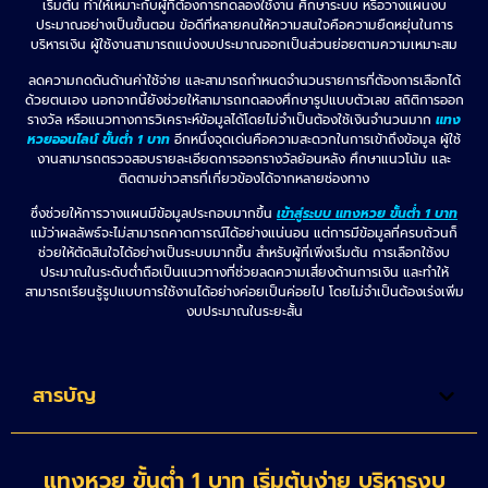
เริ่มต้น ทำให้เหมาะกับผู้ที่ต้องการทดลองใช้งาน ศึกษาระบบ หรือวางแผนงบ
ประมาณอย่างเป็นขั้นตอน ข้อดีที่หลายคนให้ความสนใจคือความยืดหยุ่นในการ
บริหารเงิน ผู้ใช้งานสามารถแบ่งงบประมาณออกเป็นส่วนย่อยตามความเหมาะสม
ลดความกดดันด้านค่าใช้จ่าย และสามารถกำหนดจำนวนรายการที่ต้องการเลือกได้
ด้วยตนเอง นอกจากนี้ยังช่วยให้สามารถทดลองศึกษารูปแบบตัวเลข สถิติการออก
รางวัล หรือแนวทางการวิเคราะห์ข้อมูลได้โดยไม่จำเป็นต้องใช้เงินจำนวนมาก
แทง
หวยออนไลน์ ขั้นต่ำ 1 บาท
อีกหนึ่งจุดเด่นคือความสะดวกในการเข้าถึงข้อมูล ผู้ใช้
งานสามารถตรวจสอบรายละเอียดการออกรางวัลย้อนหลัง ศึกษาแนวโน้ม และ
ติดตามข่าวสารที่เกี่ยวข้องได้จากหลายช่องทาง
ซึ่งช่วยให้การวางแผนมีข้อมูลประกอบมากขึ้น
เข้าสู่ระบบ แทงหวย ขั้นต่ำ 1 บาท
แม้ว่าผลลัพธ์จะไม่สามารถคาดการณ์ได้อย่างแน่นอน แต่การมีข้อมูลที่ครบถ้วนก็
ช่วยให้ตัดสินใจได้อย่างเป็นระบบมากขึ้น สำหรับผู้ที่เพิ่งเริ่มต้น การเลือกใช้งบ
ประมาณในระดับต่ำถือเป็นแนวทางที่ช่วยลดความเสี่ยงด้านการเงิน และทำให้
สามารถเรียนรู้รูปแบบการใช้งานได้อย่างค่อยเป็นค่อยไป โดยไม่จำเป็นต้องเร่งเพิ่ม
งบประมาณในระยะสั้น
สารบัญ
แทงหวย ขั้นต่ำ 1 บาท เริ่มต้นง่าย บริหารงบ