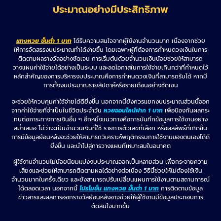
ประมาณอย่างมีประสิทธิภาพ
แทงหวย ขั้นต่ำ 1 บาท
ได้รับความสนใจจากผู้ใช้งานจำนวนมาก เนื่องจากช่วย
ให้การจัดสรรงบประมาณทำได้ง่ายขึ้น โดยเฉพาะผู้ที่ต้องการกำหนดวงเงินในการ
ติดตามผลรางวัลอย่างชัดเจน การเริ่มต้นด้วยจำนวนเงินน้อยช่วยให้สามารถ
วางแผนค่าใช้จ่ายได้อย่างเป็นระบบ และลดโอกาสในการใช้จ่ายเกินกว่าที่กำหนดไว้
หลักสำคัญของการบริหารงบประมาณคือการกำหนดวงเงินที่สามารถรับได้ หากมี
การตั้งงบประมาณรายสัปดาห์หรือรายเดือนอย่างชัดเจน
จะช่วยให้ควบคุมค่าใช้จ่ายได้ดียิ่งขึ้น นอกจากนี้ยังควรแยกงบประมาณส่วนนี้ออก
จากค่าใช้จ่ายที่จำเป็นในชีวิตประจำวัน
หวยออนไลน์ฝาก 1 บาท
เพื่อป้องกันผลกระ
ทบต่อภาระทางการเงินอื่น ๆ อีกหนึ่งแนวทางคือการบันทึกข้อมูลการใช้งานอย่าง
สม่ำเสมอ ไม่ว่าจะเป็นจำนวนเงินที่ใช้ รายการตัวเลขที่เลือก หรือผลลัพธ์ที่เกิดขึ้น
การมีข้อมูลย้อนหลังจะช่วยให้สามารถวิเคราะห์พฤติกรรมการใช้งานของตนเองได้ดี
ยิ่งขึ้น และนำไปสู่การวางแผนที่เหมาะสมในอนาคต
ผู้ใช้งานจำนวนไม่น้อยนิยมแบ่งงบประมาณออกเป็นหลายส่วน เพื่อกระจายความ
เสี่ยงและช่วยให้สามารถติดตามผลได้อย่างต่อเนื่อง วิธีนี้ช่วยให้ไม่ต้องใช้เงิน
จำนวนมากในครั้งเดียว และยังสามารถปรับเปลี่ยนแผนการใช้งานตามสถานการณ์
ได้ตลอดเวลา นอกจากนี้
โปรโมชั่น แทงหวย ขั้นต่ำ 1 บาท
การติดตามข้อมูล
ข่าวสารและผลการออกรางวัลย้อนหลังอาจช่วยให้ผู้ใช้งานมีข้อมูลประกอบการ
ตัดสินใจมากขึ้น