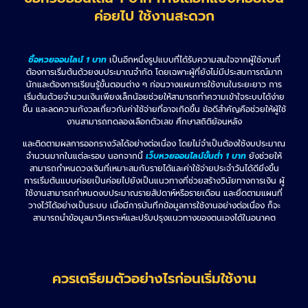
ค่อยไป ใช้งานสะดวก
ซื้อหวยออนไลน์ 1 บาท
เป็นอีกหนึ่งรูปแบบที่ได้รับความสนใจจากผู้ใช้งานที่
ต้องการเริ่มต้นด้วยงบประมาณจำกัด โดยเฉพาะผู้ที่ยังไม่มีประสบการณ์มาก
นักและต้องการเรียนรู้ขั้นตอนต่าง ๆ ก่อนวางแผนการใช้งานในระยะยาว การ
เริ่มต้นด้วยจำนวนเงินเพียงเล็กน้อยช่วยให้สามารถทำความเข้าใจระบบได้ง่าย
ขึ้น และลดความกังวลเกี่ยวกับค่าใช้จ่ายที่อาจเกิดขึ้น ข้อดีสำคัญคือช่วยให้ผู้ใช้
งานสามารถทดลองเลือกตัวเลข ศึกษาสถิติย้อนหลัง
และติดตามผลการออกรางวัลได้อย่างต่อเนื่อง โดยไม่จำเป็นต้องใช้งบประมาณ
จำนวนมากในแต่ละรอบ นอกจากนี้
เว็บหวยออนไลน์ขั้นต่ำ 1 บาท
ยังช่วยให้
สามารถกำหนดวงเงินที่เหมาะสมกับรายได้และค่าใช้จ่ายประจำวันได้ดียิ่งขึ้น
การเริ่มต้นแบบค่อยเป็นค่อยไปยังเป็นแนวทางที่ช่วยสร้างวินัยทางการเงิน ผู้
ใช้งานสามารถกำหนดงบประมาณรายสัปดาห์หรือรายเดือน และยึดตามแผนที่
วางไว้ได้อย่างเป็นระบบ เมื่อมีการบันทึกข้อมูลการใช้งานอย่างต่อเนื่อง ก็จะ
สามารถนำข้อมูลมาวิเคราะห์และปรับปรุงแนวทางของตนเองได้ในอนาคต
ควรเตรียมตัวอย่างไรก่อนเริ่มใช้งาน